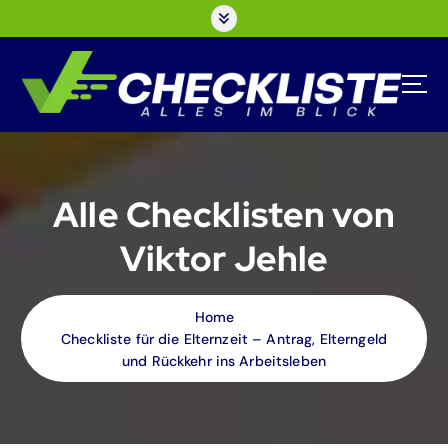
S
k
i
p
t
o
c
o
n
Alle Checklisten von
t
e
Viktor Jehle
n
t
Home
Checkliste für die Elternzeit – Antrag, Elterngeld
und Rückkehr ins Arbeitsleben