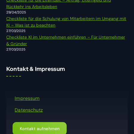
h
Rückkehr ins Arbeitsleben
:
29/04/2025
Checkliste für die Schulung von Mitarbeitern im Umgang mit
KI – Was ist zu beachten
27/03/2025
Checkliste KI im Unternehmen einführen – Für Unternehmer
& Gründer
27/03/2025
Kontakt & Impressum
Impressum
Datenschutz
Kontakt aufnehmen