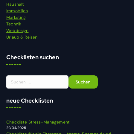
Haushalt
Immobilien
Marketing
Technik
Webdesign
Urlaub & Reisen
Checklisten suchen
S
u
c
h
neue Checklisten
e
n
n
Checkliste Stress-Management
a
29/04/2025
c
Checkliste für die Elternzeit – Antrag, Elterngeld und