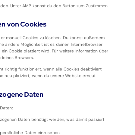
e
s
o
e
i
v
d
c
eladen. Unter AMP kannst du den Button zum Zustimmen
k
c
o
r
n
i
i
e
o
g
v
m
c
n
m
m
l
i
en von Cookies
o
e
a
p
e
c
n
l
i
l
-
e
s
i
er manuell Cookies zu löschen. Du kannst außerdem
l
i
a
s
t
t
Eine andere Möglichkeit ist es deinen Internetbrowser
p
a
n
o
e
e
ein Cookie platziert wird. Für weitere Information über
o
n
a
n
r
s
 deines Browsers.
e
z
l
s
p
t
y
t
 richtig funktioniert, wenn alle Cookies deaktiviert
e
t
i
se neu platziert, wenn du unsere Website erneut
e
i
g
d
c
e
ezogene Daten
s
s
 Daten:
zogenen Daten benötigt werden, was damit passiert
persönliche Daten einzusehen.