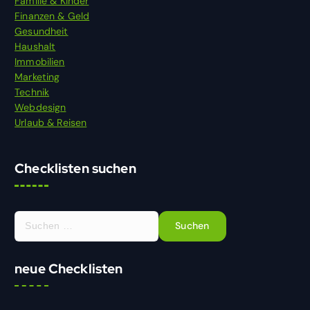
Familie & Kinder
Finanzen & Geld
Gesundheit
Haushalt
Immobilien
Marketing
Technik
Webdesign
Urlaub & Reisen
Checklisten suchen
S
u
c
h
neue Checklisten
e
n
n