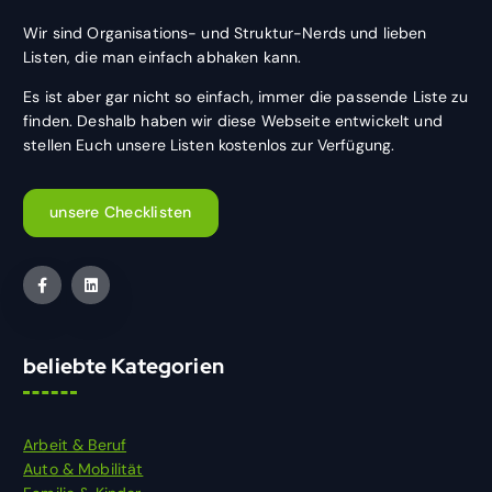
d
Wir sind Organisations- und Struktur-Nerds und lieben
e
Listen, die man einfach abhaken kann.
r
Es ist aber gar nicht so einfach, immer die passende Liste zu
finden. Deshalb haben wir diese Webseite entwickelt und
B
stellen Euch unsere Listen kostenlos zur Verfügung.
e
i
unsere Checklisten
t
r
ä
beliebte Kategorien
g
e
Arbeit & Beruf
Auto & Mobilität