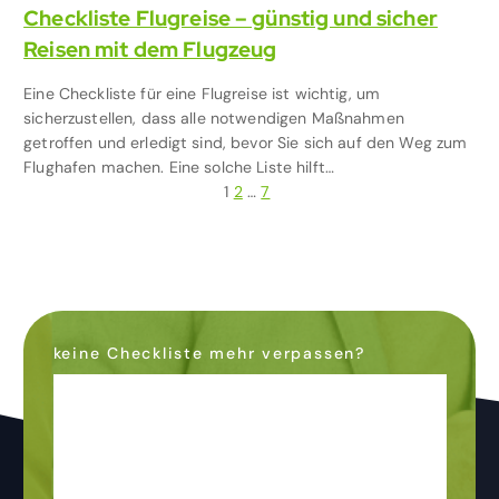
Checkliste Flugreise – günstig und sicher
Reisen mit dem Flugzeug
Eine Checkliste für eine Flugreise ist wichtig, um
sicherzustellen, dass alle notwendigen Maßnahmen
getroffen und erledigt sind, bevor Sie sich auf den Weg zum
Flughafen machen. Eine solche Liste hilft…
S
1
2
…
7
e
i
t
keine Checkliste mehr verpassen?
e
Dann abonniere den
n
Newsletter
& bleibe auf dem
n
Laufenden