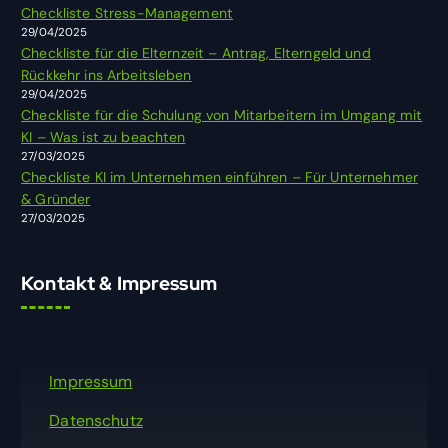
Checkliste Stress-Management
a
29/04/2025
c
Checkliste für die Elternzeit – Antrag, Elterngeld und
h
Rückkehr ins Arbeitsleben
:
29/04/2025
Checkliste für die Schulung von Mitarbeitern im Umgang mit
KI – Was ist zu beachten
27/03/2025
Checkliste KI im Unternehmen einführen – Für Unternehmer
& Gründer
27/03/2025
Kontakt & Impressum
Impressum
Datenschutz