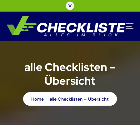
S
k
i
p
t
o
c
o
n
alle Checklisten –
t
e
Übersicht
n
t
Home
alle Checklisten – Übersicht