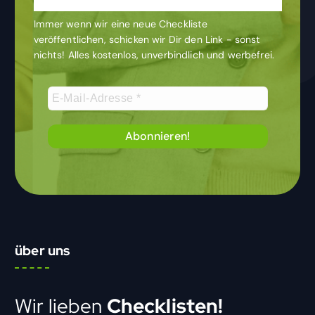
u
Immer wenn wir eine neue Checkliste
m
veröffentlichen, schicken wir Dir den Link - sonst
nichts! Alles kostenlos, unverbindlich und werbefrei.
m
e
r
i
e
r
u
über uns
n
g
Wir lieben
Checklisten!