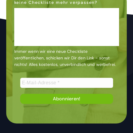
keine Checkliste mehr verpassen?
Dann abonniere den
Newsletter
& bleibe auf dem
Laufenden
Immer wenn wir eine neue Checkliste
veröffentlichen, schicken wir Dir den Link - sonst
nichts! Alles kostenlos, unverbindlich und werbefrei.