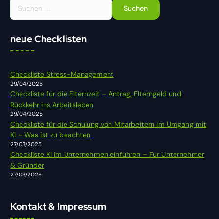
S
u
c
h
neue Checklisten
e
n
n
Checkliste Stress-Management
a
29/04/2025
c
Checkliste für die Elternzeit – Antrag, Elterngeld und
h
Rückkehr ins Arbeitsleben
:
29/04/2025
Checkliste für die Schulung von Mitarbeitern im Umgang mit
KI – Was ist zu beachten
27/03/2025
Checkliste KI im Unternehmen einführen – Für Unternehmer
& Gründer
27/03/2025
Kontakt & Impressum