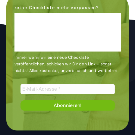
keine Checkliste mehr verpassen?
Dann abonniere den
Newsletter
& bleibe auf dem
Laufenden
Immer wenn wir eine neue Checkliste
veröffentlichen, schicken wir Dir den Link - sonst
nichts! Alles kostenlos, unverbindlich und werbefrei.