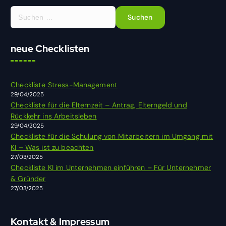
S
u
c
h
neue Checklisten
e
n
n
Checkliste Stress-Management
a
29/04/2025
c
Checkliste für die Elternzeit – Antrag, Elterngeld und
h
Rückkehr ins Arbeitsleben
:
29/04/2025
Checkliste für die Schulung von Mitarbeitern im Umgang mit
KI – Was ist zu beachten
27/03/2025
Checkliste KI im Unternehmen einführen – Für Unternehmer
& Gründer
27/03/2025
Kontakt & Impressum