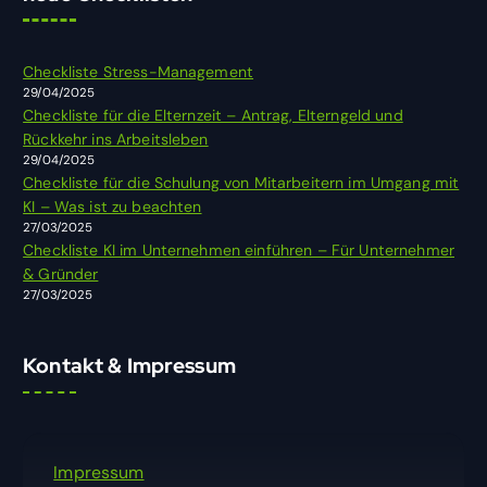
e
n
n
Checkliste Stress-Management
a
29/04/2025
c
Checkliste für die Elternzeit – Antrag, Elterngeld und
h
Rückkehr ins Arbeitsleben
:
29/04/2025
Checkliste für die Schulung von Mitarbeitern im Umgang mit
KI – Was ist zu beachten
27/03/2025
Checkliste KI im Unternehmen einführen – Für Unternehmer
& Gründer
27/03/2025
Kontakt & Impressum
Impressum