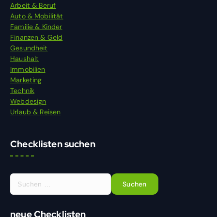
Arbeit & Beruf
Auto & Mobilität
Familie & Kinder
Finanzen & Geld
Gesundheit
Haushalt
Immobilien
Marketing
Technik
Webdesign
Urlaub & Reisen
Checklisten suchen
S
u
c
h
neue Checklisten