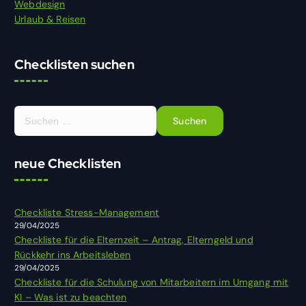
Webdesign
Urlaub & Reisen
Checklisten suchen
S
u
c
h
neue Checklisten
e
n
n
Checkliste Stress-Management
a
29/04/2025
c
Checkliste für die Elternzeit – Antrag, Elterngeld und
h
Rückkehr ins Arbeitsleben
:
29/04/2025
Checkliste für die Schulung von Mitarbeitern im Umgang mit
KI – Was ist zu beachten