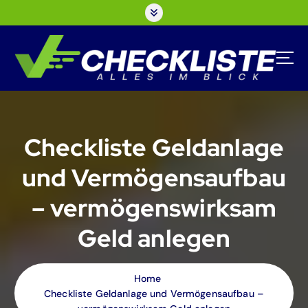
S
k
i
p
t
o
c
o
n
Checkliste Geldanlage
t
e
und Vermögensaufbau
n
t
– vermögenswirksam
Geld anlegen
Home
Checkliste Geldanlage und Vermögensaufbau –