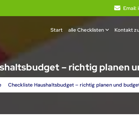
Email:
Start
alle Checklisten
Kontakt zu
shaltsbudget – richtig planen 
e
Checkliste Haushaltsbudget – richtig planen und budge