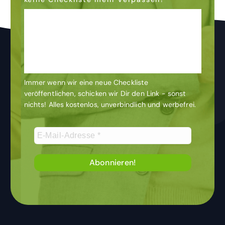
Dann abonniere den
Newsletter
& bleibe auf dem
Laufenden
Immer wenn wir eine neue Checkliste
veröffentlichen, schicken wir Dir den Link - sonst
nichts! Alles kostenlos, unverbindlich und werbefrei.