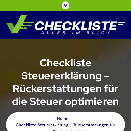
S
k
i
p
t
o
c
o
n
Checkliste
t
e
Steuererklärung –
n
t
Rückerstattungen für
die Steuer optimieren
Home
Checkliste Steuererklärung – Rückerstattungen für