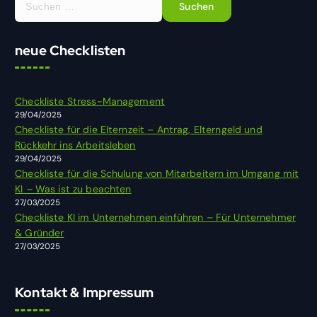
u
c
h
neue Checklisten
e
n
n
Checkliste Stress-Management
a
29/04/2025
c
Checkliste für die Elternzeit – Antrag, Elterngeld und
h
Rückkehr ins Arbeitsleben
:
29/04/2025
Checkliste für die Schulung von Mitarbeitern im Umgang mit
KI – Was ist zu beachten
27/03/2025
Checkliste KI im Unternehmen einführen – Für Unternehmer
& Gründer
27/03/2025
Kontakt & Impressum