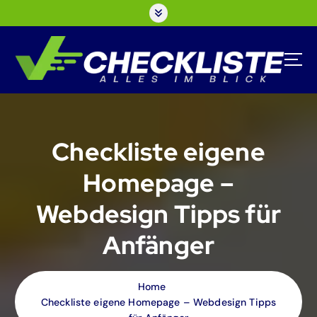
S
k
i
p
t
o
c
o
n
Checkliste eigene
t
e
Homepage –
n
t
Webdesign Tipps für
Anfänger
Home
Checkliste eigene Homepage – Webdesign Tipps