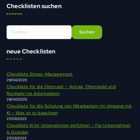
Checklisten suchen
S
u
c
h
neue Checklisten
e
n
n
Checkliste Stress-Management
a
29/04/2025
c
Checkliste für die Elternzeit – Antrag, Elterngeld und
h
Rückkehr ins Arbeitsleben
:
29/04/2025
Checkliste für die Schulung von Mitarbeitern im Umgang mit
KI – Was ist zu beachten
27/03/2025
Checkliste KI im Unternehmen einführen – Für Unternehmer
& Gründer
27/03/2025