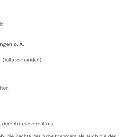
it
ngen o. Ä.
n (falls vorhanden)
iten
h dem Arbeitsverhältnis
hl
die Rechte des Arbeitnehmers
als auch
die des