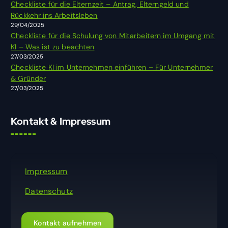
Checkliste für die Elternzeit – Antrag, Elterngeld und
h
Rückkehr ins Arbeitsleben
:
29/04/2025
Checkliste für die Schulung von Mitarbeitern im Umgang mit
KI – Was ist zu beachten
27/03/2025
Checkliste KI im Unternehmen einführen – Für Unternehmer
& Gründer
27/03/2025
Kontakt & Impressum
Impressum
Datenschutz
Kontakt aufnehmen