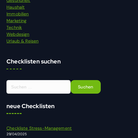
Gesundheit
Haushalt
Immobilien
Marketing
Technik
Webdesign
Urlaub & Reisen
Checklisten suchen
S
u
c
h
neue Checklisten
e
n
n
Checkliste Stress-Management
a
29/04/2025
c