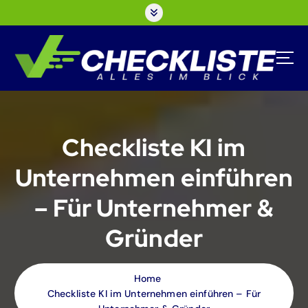
S
k
i
p
t
o
c
o
n
Checkliste KI im
t
e
Unternehmen einführen
n
t
– Für Unternehmer &
Gründer
Home
Checkliste KI im Unternehmen einführen – Für