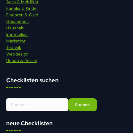
Auto & Mobilität
Familie & Kinder
Finanzen & Geld
Gesundheit
Haushalt
Immobilien
Marketing
Technik
Webdesign
Urlaub & Reisen
Checklisten suchen
S
u
c
h
neue Checklisten
e