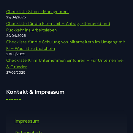
n
n
Checkliste Stress-Management
a
29/04/2025
c
Checkliste für die Elternzeit – Antrag, Elterngeld und
h
Rückkehr ins Arbeitsleben
:
29/04/2025
Checkliste für die Schulung von Mitarbeitern im Umgang mit
KI – Was ist zu beachten
27/03/2025
Checkliste KI im Unternehmen einführen – Für Unternehmer
& Gründer
27/03/2025
Kontakt & Impressum
Impressum
Datenschutz