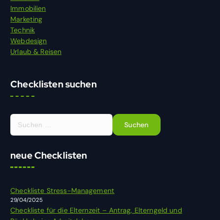
Immobilien
Marketing
Technik
Webdesign
Urlaub & Reisen
Checklisten suchen
S
u
c
h
neue Checklisten
e
n
n
Checkliste Stress-Management
a
29/04/2025
c
Checkliste für die Elternzeit – Antrag, Elterngeld und
h