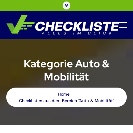
S
k
i
p
t
o
c
o
n
Kategorie Auto &
t
e
Mobilität
n
t
Home
Checklisten aus dem Bereich "Auto & Mobilität"