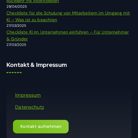
Rückkehr ins Arbeitsleben
:
29/04/2025
Checkliste für die Schulung von Mitarbeitern im Umgang mit
KI – Was ist zu beachten
27/03/2025
Checkliste KI im Unternehmen einführen – Für Unternehmer
& Gründer
27/03/2025
Kontakt & Impressum
Impressum
Datenschutz
Kontakt aufnehmen