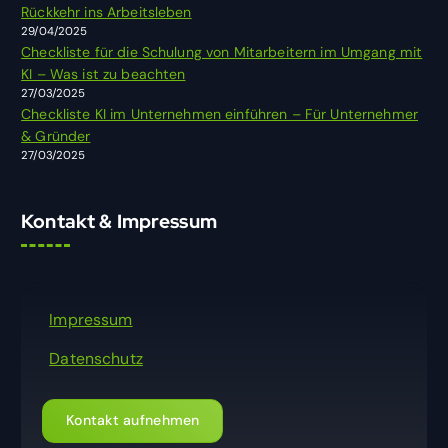
h
Rückkehr ins Arbeitsleben
:
29/04/2025
Checkliste für die Schulung von Mitarbeitern im Umgang mit
KI – Was ist zu beachten
27/03/2025
Checkliste KI im Unternehmen einführen – Für Unternehmer
& Gründer
27/03/2025
Kontakt & Impressum
Impressum
Datenschutz
Kontakt aufnehmen