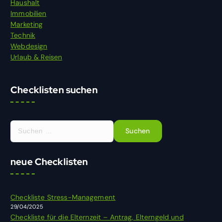
Haushalt
Immobilien
Marketing
Technik
Webdesign
Urlaub & Reisen
Checklisten suchen
S
u
c
h
neue Checklisten
e
n
n
Checkliste Stress-Management
a
29/04/2025
c
Checkliste für die Elternzeit – Antrag, Elterngeld und