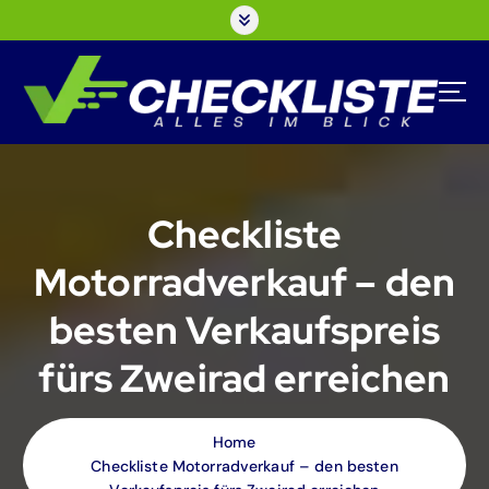
S
k
i
p
t
o
c
o
n
Checkliste
t
e
Motorradverkauf – den
n
t
besten Verkaufspreis
fürs Zweirad erreichen
Home
Checkliste Motorradverkauf – den besten