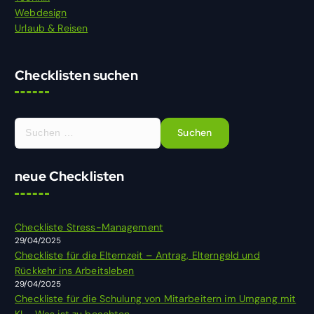
Webdesign
Urlaub & Reisen
Checklisten suchen
S
u
c
h
neue Checklisten
e
n
n
Checkliste Stress-Management
a
29/04/2025
c
Checkliste für die Elternzeit – Antrag, Elterngeld und
h
Rückkehr ins Arbeitsleben
:
29/04/2025
Checkliste für die Schulung von Mitarbeitern im Umgang mit
KI – Was ist zu beachten