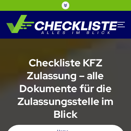
S
k
i
p
t
o
c
o
n
Checkliste KFZ
t
e
Zulassung – alle
n
t
Dokumente für die
Zulassungsstelle im
Blick