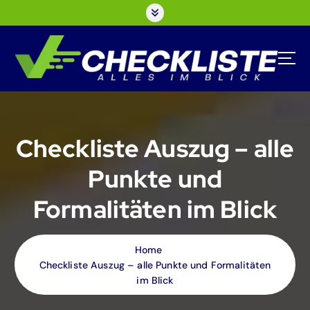
S
k
i
p
t
o
c
o
n
Checkliste Auszug – alle
t
e
Punkte und
n
t
Formalitäten im Blick
Home
Checkliste Auszug – alle Punkte und Formalitäten
im Blick