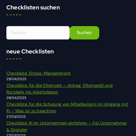
Checklisten suchen
S
u
c
h
neue Checklisten
e
n
n
Checkliste Stress-Management
a
29/04/2025
c
Checkliste für die Elternzeit – Antrag, Elterngeld und
h
Rückkehr ins Arbeitsleben
:
29/04/2025
Checkliste für die Schulung von Mitarbeitern im Umgang mit
KI – Was ist zu beachten
27/03/2025
Checkliste KI im Unternehmen einführen – Für Unternehmer
& Gründer
27/03/2025