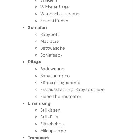
Windeln
Wickelauflage
Wundschutzcreme
Feuchttücher
Schlafen
Babybett
Matratze
Bettwäsche
Schlafsack
Pflege
Badewanne
Babyshampoo
Körperpflegecreme
Erstausstattung Babyapotheke
Fieberthermometer
Ernährung
Stillkissen
Still-BHs
Fläschchen
Milchpumpe
Transport