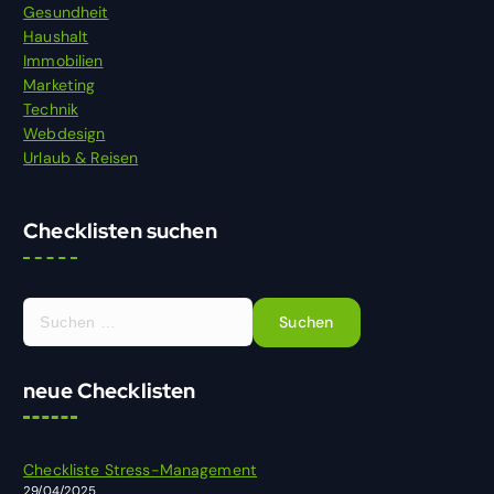
Gesundheit
Haushalt
Immobilien
Marketing
Technik
Webdesign
Urlaub & Reisen
Checklisten suchen
S
u
c
h
neue Checklisten
e
n
n
Checkliste Stress-Management
a
29/04/2025