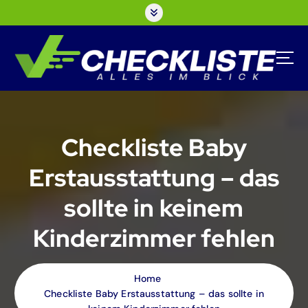
S
k
i
p
t
o
c
o
n
Checkliste Baby
t
e
Erstausstattung – das
n
t
sollte in keinem
Kinderzimmer fehlen
Home
Checkliste Baby Erstausstattung – das sollte in