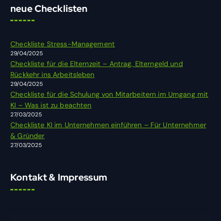
h
neue Checklisten
e
n
n
Checkliste Stress-Management
a
29/04/2025
c
Checkliste für die Elternzeit – Antrag, Elterngeld und
h
Rückkehr ins Arbeitsleben
:
29/04/2025
Checkliste für die Schulung von Mitarbeitern im Umgang mit
KI – Was ist zu beachten
27/03/2025
Checkliste KI im Unternehmen einführen – Für Unternehmer
& Gründer
27/03/2025
Kontakt & Impressum