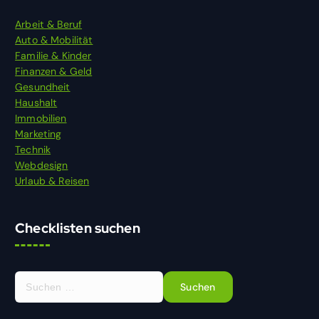
Arbeit & Beruf
Auto & Mobilität
Familie & Kinder
Finanzen & Geld
Gesundheit
Haushalt
Immobilien
Marketing
Technik
Webdesign
Urlaub & Reisen
Checklisten suchen
S
u
c