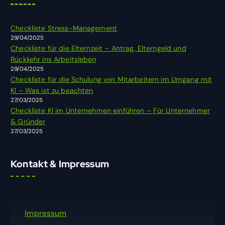
n
n
Checkliste Stress-Management
a
29/04/2025
c
Checkliste für die Elternzeit – Antrag, Elterngeld und
h
Rückkehr ins Arbeitsleben
:
29/04/2025
Checkliste für die Schulung von Mitarbeitern im Umgang mit
KI – Was ist zu beachten
27/03/2025
Checkliste KI im Unternehmen einführen – Für Unternehmer
& Gründer
27/03/2025
Kontakt & Impressum
Impressum