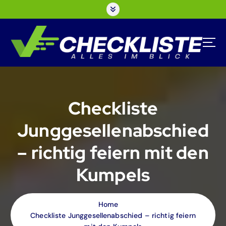
S
k
i
p
t
o
c
o
n
Checkliste
t
e
Junggesellenabschied
n
t
– richtig feiern mit den
Kumpels
Home
Checkliste Junggesellenabschied – richtig feiern