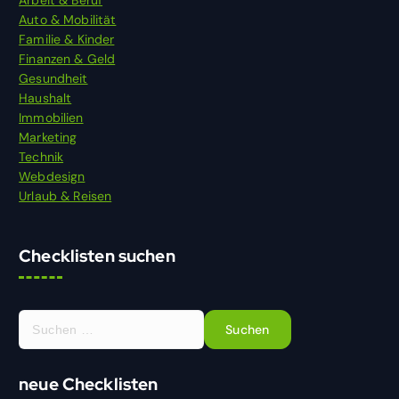
Arbeit & Beruf
Auto & Mobilität
Familie & Kinder
Finanzen & Geld
Gesundheit
Haushalt
Immobilien
Marketing
Technik
Webdesign
Urlaub & Reisen
Checklisten suchen
S
u
c
h
neue Checklisten
e