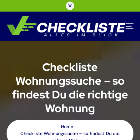
S
k
i
p
t
o
c
o
n
Checkliste
t
e
Wohnungssuche – so
n
t
findest Du die richtige
Wohnung
Home
Checkliste Wohnungssuche – so findest Du die