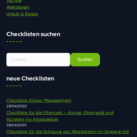
Technik
Webdesign
Urlaub & Reisen
Checklisten suchen
S
u
c
h
neue Checklisten
e
n
n
Checkliste Stress-Management
a
29/04/2025
c
Checkliste für die Elternzeit – Antrag, Elterngeld und
h
Rückkehr ins Arbeitsleben
:
29/04/2025
Checkliste für die Schulung von Mitarbeitern im Umgang mit