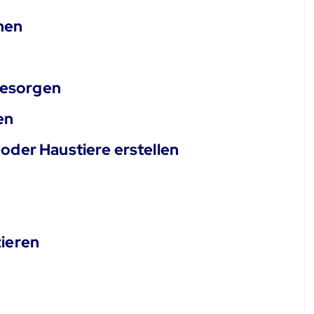
hen
besorgen
en
oder Haustiere erstellen
zieren