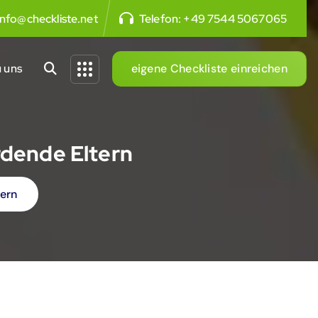
info@checkliste.net
Telefon:
+49 7544 5067065
 uns
eigene Checkliste einreichen
rdende Eltern
tern