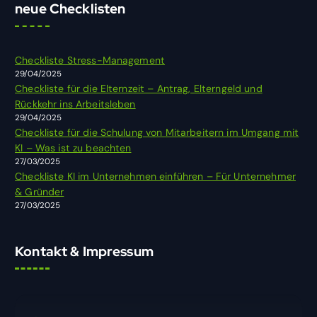
h
neue Checklisten
e
n
n
Checkliste Stress-Management
a
29/04/2025
c
Checkliste für die Elternzeit – Antrag, Elterngeld und
h
Rückkehr ins Arbeitsleben
:
29/04/2025
Checkliste für die Schulung von Mitarbeitern im Umgang mit
KI – Was ist zu beachten
27/03/2025
Checkliste KI im Unternehmen einführen – Für Unternehmer
& Gründer
27/03/2025
Kontakt & Impressum