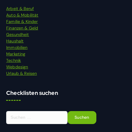
Arbeit & Beruf
Auto & Mobilität
Familie & Kinder
Finanzen & Geld
Gesundheit
Haushalt
Immobilien
Marketing
Technik
Webdesign
Urlaub & Reisen
Checklisten suchen
S
u
c