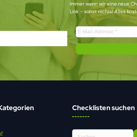
Immer wenn wir eine neue Chec
Link - sonst nichts! Alles kos
 Kategorien
Checklisten suchen
S
uf