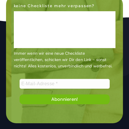
keine Checkliste mehr verpassen?
Dann abonniere den
Newsletter
& bleibe auf dem
Laufenden
Immer wenn wir eine neue Checkliste
veröffentlichen, schicken wir Dir den Link - sonst
nichts! Alles kostenlos, unverbindlich und werbefrei.