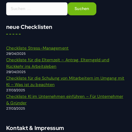
S
u
c
h
neue Checklisten
e
n
n
Checkliste Stress-Management
a
29/04/2025
c
Checkliste für die Elternzeit – Antrag, Elterngeld und
h
Rückkehr ins Arbeitsleben
:
29/04/2025
Checkliste für die Schulung von Mitarbeitern im Umgang mit
KI – Was ist zu beachten
27/03/2025
Checkliste KI im Unternehmen einführen – Für Unternehmer
& Gründer
27/03/2025
Kontakt & Impressum