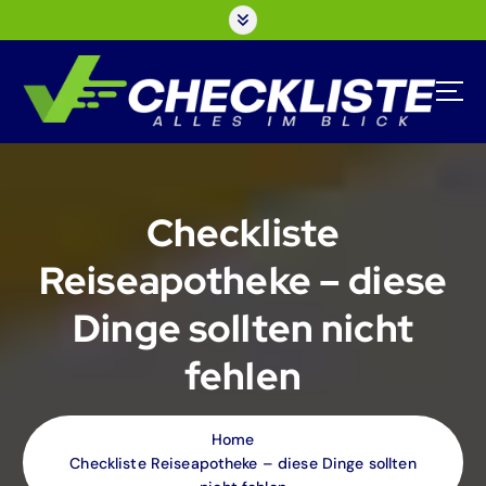
S
k
i
p
t
o
c
o
n
Checkliste
t
e
Reiseapotheke – diese
n
t
Dinge sollten nicht
fehlen
Home
Checkliste Reiseapotheke – diese Dinge sollten