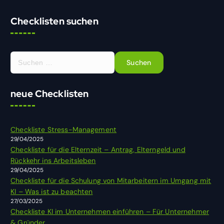
Checklisten suchen
S
u
c
h
neue Checklisten
e
n
n
Checkliste Stress-Management
a
29/04/2025
c
Checkliste für die Elternzeit – Antrag, Elterngeld und
h
Rückkehr ins Arbeitsleben
:
29/04/2025
Checkliste für die Schulung von Mitarbeitern im Umgang mit
KI – Was ist zu beachten
27/03/2025
Checkliste KI im Unternehmen einführen – Für Unternehmer
& Gründer