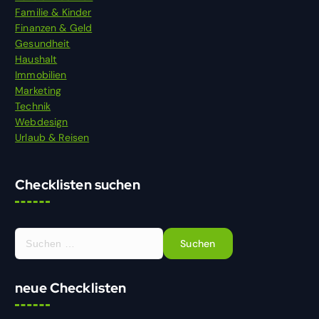
Familie & Kinder
Finanzen & Geld
Gesundheit
Haushalt
Immobilien
Marketing
Technik
Webdesign
Urlaub & Reisen
Checklisten suchen
S
u
c
h
neue Checklisten
e
n