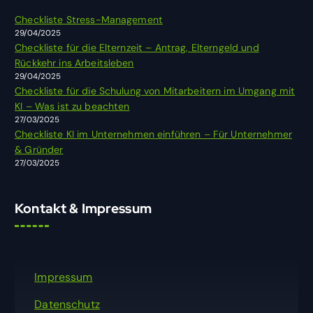
n
Checkliste Stress-Management
a
29/04/2025
c
Checkliste für die Elternzeit – Antrag, Elterngeld und
h
Rückkehr ins Arbeitsleben
:
29/04/2025
Checkliste für die Schulung von Mitarbeitern im Umgang mit
KI – Was ist zu beachten
27/03/2025
Checkliste KI im Unternehmen einführen – Für Unternehmer
& Gründer
27/03/2025
Kontakt & Impressum
Impressum
Datenschutz