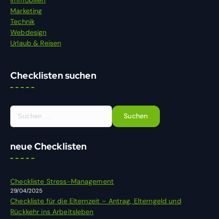
Marketing
Technik
Webdesign
Urlaub & Reisen
Checklisten suchen
S
u
c
h
neue Checklisten
e
n
n
Checkliste Stress-Management
a
29/04/2025
c
Checkliste für die Elternzeit – Antrag, Elterngeld und
h
Rückkehr ins Arbeitsleben
: